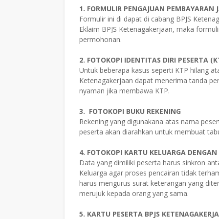
1. FORMULIR PENGAJUAN PEMBAYARAN J
Formulir ini di dapat di cabang BPJS Keten
Eklaim BPJS Ketenagakerjaan, maka formulir
permohonan.
2. FOTOKOPI IDENTITAS DIRI PESERTA 
Untuk beberapa kasus seperti KTP hilang a
Ketenagakerjaan dapat menerima tanda pen
nyaman jika membawa KTP.
3. FOTOKOPI BUKU REKENING
Rekening yang digunakana atas nama pesert
peserta akan diarahkan untuk membuat tab
4. FOTOKOPI KARTU KELUARGA DENGAN
Data yang dimiliki peserta harus sinkron a
Keluarga agar proses pencairan tidak terham
harus mengurus surat keterangan yang dite
merujuk kepada orang yang sama.
5. KARTU PESERTA BPJS KETENAGAKERJ