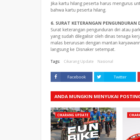
Jika kartu hilang peserta harus mengurus un
bahwa kartu peserta hilang.
6. SURAT KETERANGAN PENGUNDURAN DI
Surat keterangan pengunduran diri atau par
yang sudah dilegalisir oleh dinas tenaga k
malas berurusan dengan mantan karyawannya.
langsung ke Disnaker setempat.
Tags:
Cikarang Update
Nasional
Facebook
Twitter
ANDA MUNGKIN MENYUKAI POSTING
CIKARANG UPDATE
CIKAR