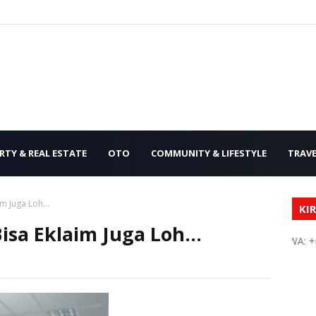
RTY & REAL ESTATE
OTO
COMMUNITY & LIFESTYLE
TRAVE
m Juga Loh...
KIR
isa Eklaim Juga Loh...
Kirim rilis anda di sini.
WA: +62 856-