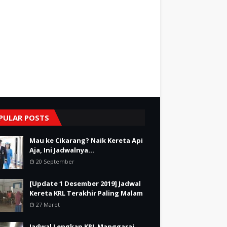
PULAR POSTS
Mau ke Cikarang? Naik Kereta Api
Aja, Ini Jadwalnya...
20 September
[Update 1 Desember 2019] Jadwal
Kereta KRL Terakhir Paling Malam
27 Maret
Jadwal Lengkap KRL Manggarai