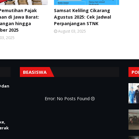
Pemutihan Pajak
Samsat Keliling Cikarang
an di Jawa Barat:
Agustus 2025: Cek Jadwal
jangan hingga
Perpanjangan STNK
ber 2025
August 03, 2025
03, 2025
BEASISWA
PO
 dan
Error: No Posts Found
ke,
erak