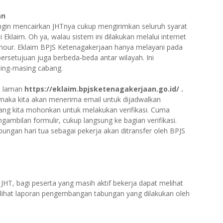
an
ingin mencairkan JHTnya cukup mengirimkan seluruh syarat
 Eklaim. Oh ya, walau sistem ini dilakukan melalui internet
 hour. Eklaim BPJS Ketenagakerjaan hanya melayani pada
 persetujuan juga berbeda-beda antar wilayah. Ini
sing-masing cabang.
ui laman
https://eklaim.bpjsketenagakerjaan.go.id/ .
 maka kita akan menerima email untuk dijadwalkan
ng kita mohonkan untuk melakukan verifikasi. Cuma
ngambilan formulir, cukup langsung ke bagian verifikasi.
ungan hari tua sebagai pekerja akan ditransfer oleh BPJS
JHT, bagi peserta yang masih aktif bekerja dapat melihat
 dilihat laporan pengembangan tabungan yang dilakukan oleh