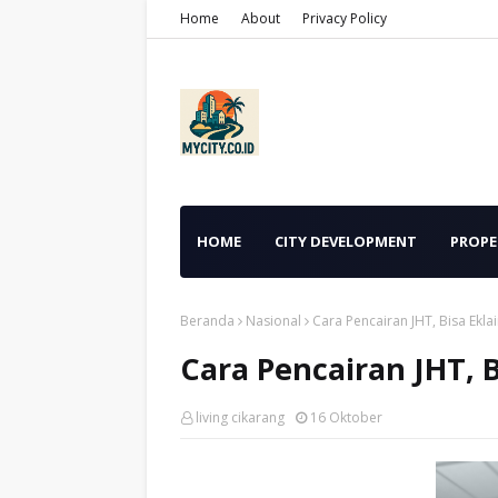
Home
About
Privacy Policy
HOME
CITY DEVELOPMENT
PROPE
Beranda
Nasional
Cara Pencairan JHT, Bisa Eklai
Cara Pencairan JHT, B
living cikarang
16 Oktober