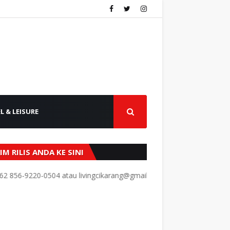
L & LEISURE
IM RILIS ANDA KE SINI
9220-0504 atau livingcikarang@gmail.com.
Dapatkan penawaran te