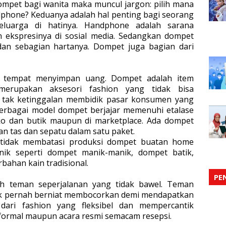
mpet bagi wanita maka muncul jargon: pilih
mana
phone? Keduanya adalah hal penting bagi seorang
eluarga di hatinya. Handphone adalah sarana
ekspresinya di sosial media. Sedangkan dompet
an sebagian hartanya.
Dompet juga bagian dari
 tempat menyimpan uang. Dompet adalah item
erupakan aksesori fashion yang tidak bisa
on tak ketinggalan membidik pasar konsumen yang
erbagai model dompet berjajar memenuhi
etalase
oko dan butik maupun di marketplace. Ada
dompet
an tas dan sepatu dalam satu paket.
 tidak membatasi produksi dompet buatan home
nik seperti dompet manik-manik, dompet batik,
bahan kain tradisional.
PE
ah teman seperjalanan yang tidak bawel. Teman
k pernah berniat membocorkan demi
mendapatkan
dari fashion yang fleksibel dan mempercantik
formal maupun acara resmi
semacam resepsi.