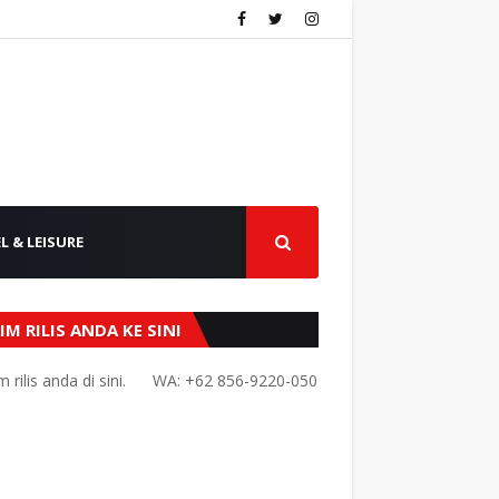
L & LEISURE
IM RILIS ANDA KE SINI
nda di sini.
WA: +62 856-9220-0504 atau livingcikarang@gmail.com