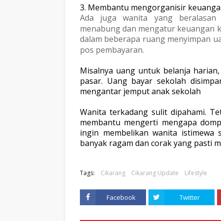
3. Membantu mengorganisir keuanga
Ada juga wanita yang beralasan
menabung dan mengatur keuangan ke
dalam beberapa ruang menyimpan ua
pos pembayaran.
Misalnya uang untuk belanja harian,
pasar. Uang bayar sekolah
disimpa
mengantar jemput
anak sekolah
Wanita terkadang sulit dipahami. T
membantu mengerti mengapa dompe
ingin membelikan wanita istimewa 
banyak ragam dan corak yang pasti 
Tags:
Cikarang
Cikarang Update
Lifestyle
Facebook
Twitter