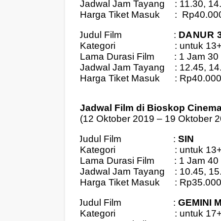
Jadwal Jam Tayang
: 11.30, 1
Harga Tiket Masuk
:
Rp40.00
Judul Film
:
DANUR 3
5.
Kategori
: untuk 13
Lama Durasi Film
: 1 Jam 30
Jadwal Jam Tayang
: 12.45, 1
Harga Tiket Masuk
: Rp40.00
Jadwal Film di Bioskop Cinema
(12 Oktober 2019 – 19 Oktober 
Judul Film
:
SIN
1.
Kategori
: untuk 13
Lama Durasi Film
: 1 Jam 40
Jadwal Jam Tayang
: 10.45, 15
Harga Tiket Masuk
: Rp35.00
Judul Film
:
GEMINI 
2.
Kategori
: untuk 17