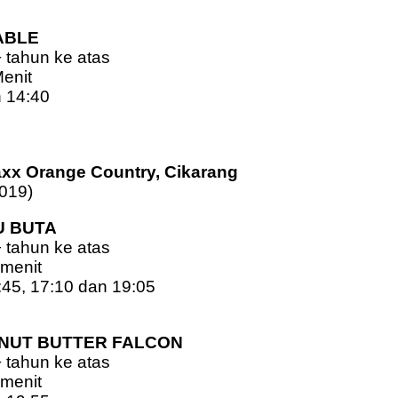
ABLE
+ tahun ke atas
Menit
n 14:40
0
axx Orange Country, Cikarang
2019)
U BUTA
+ tahun ke atas
 menit
2:45, 17:10 dan 19:05
0
NUT BUTTER FALCON
+ tahun ke atas
 menit