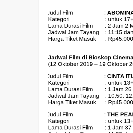
Judul Film
:
ABOMIN
4.
Kategori
: untuk 17
Lama Durasi Film
: 2 Jam 2 
Jadwal Jam Tayang
: 11:15 da
Harga Tiket Masuk
: Rp45.00
Jadwal Film di Bioskop Cinem
(12 Oktober 2019 – 19 Oktober 
Judul Film
:
CINTA IT
1.
Kategori
: untuk 13
Lama Durasi Film
: 1 Jam 26
Jadwal Jam Tayang
: 10:50, 1
Harga Tiket Masuk
: Rp45.00
Judul Film
:
THE PEA
2.
Kategori
: untuk 13
Lama Durasi Film
: 1 Jam 37