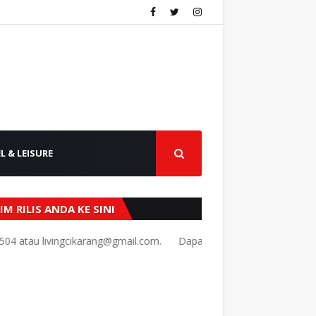
L & LEISURE
IM RILIS ANDA KE SINI
 livingcikarang@gmail.com.
Dapatkan penawaran terbaik!