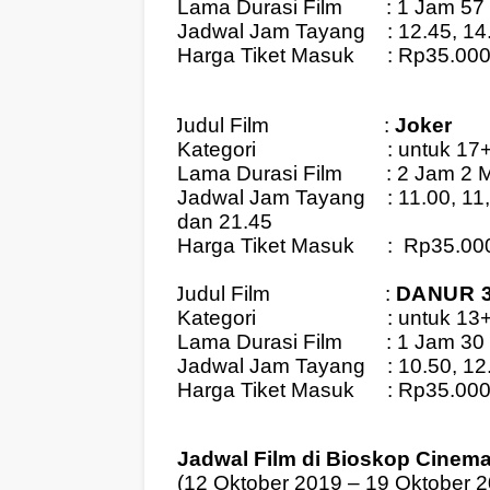
Lama Durasi Film
: 1 Jam 57
Jadwal Jam Tayang
: 12.45, 1
Harga Tiket Masuk
: Rp35.00
Judul Film
:
Joker
3.
Kategori
: untuk 17
Lama Durasi Film
: 2 Jam 2 
Jadwal Jam Tayang
: 11.00, 11
dan 21.45
Harga Tiket Masuk
:
Rp35.00
Judul Film
:
DANUR 3
4.
Kategori
: untuk 13
Lama Durasi Film
: 1 Jam 30
Jadwal Jam Tayang
: 10.50, 1
Harga Tiket Masuk
: Rp35.00
Jadwal Film di Bioskop Cinemax
(12 Oktober 2019 – 19 Oktober 