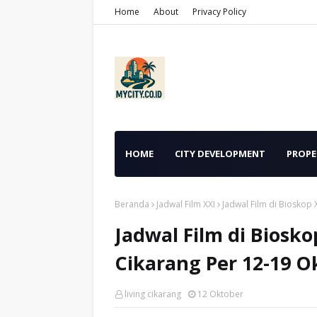
Home
About
Privacy Policy
HOME
CITY DEVELOPMENT
PROPE
Beranda
Jadwal Film XXI
Jadwal Film di Bioskop
Jadwal Film di Biosk
Cikarang Per 12-19 O
living cikarang
12 Oktober