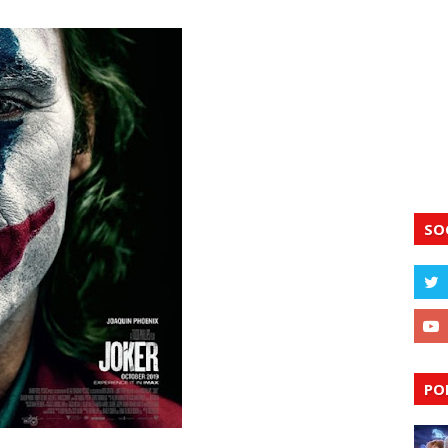
SO
PO