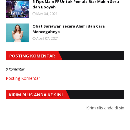
5 Tips Main FF Untuk Pemula Biar Makin Seru
dan Booyah
May 04, 2021
Obat Sariawan secara Alami dan Cara
Mencegahnya
April 07, 2021
POSTING KOMENTAR
0 Komentar
Posting Komentar
KIRIM RILIS ANDA KE SINI
Kirim rilis anda di sini.
WA: