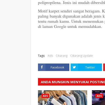
polipropilena
. Jenis ini
mudah dibersih
Motif karpet sendiri sangat beragam.
paling banyak digunakan adalah jenis k
tentu rumah kamu. Untuk menemukan p
di laman Google untuk memudahkan.
Tags:
Ads
Cikarang
Cikarang Update
Facebook
Twitter
ANDA MUNGKIN MENYUKAI POSTING
ADS
ADS