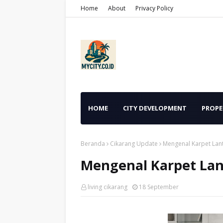
Home
About
Privacy Policy
HOME
CITY DEVELOPMENT
PROPE
Beranda
Cikarang Update
Mengenal Karpet Lant
Mengenal Karpet Lan
living cikarang
18 September