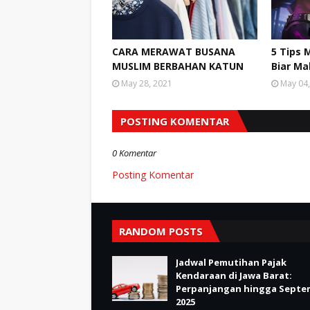
CARA MERAWAT BUSANA
5 Tips 
MUSLIM BERBAHAN KATUN
Biar Ma
May 28, 2021
May 04
POSTING KOMENTAR
0 Komentar
Posting Komentar
RANDOM POSTS
Jadwal Pemutihan Pajak
Kendaraan di Jawa Barat:
Perpanjangan hingga Septe
2025