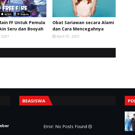
Main FF Untuk Pemula
Obat Sariawan secara Alami
kin Seru dan Booyah
dan Cara Mencegahnya
, 2021
April 07, 2021
BEASISWA
PO
mber
Error: No Posts Found