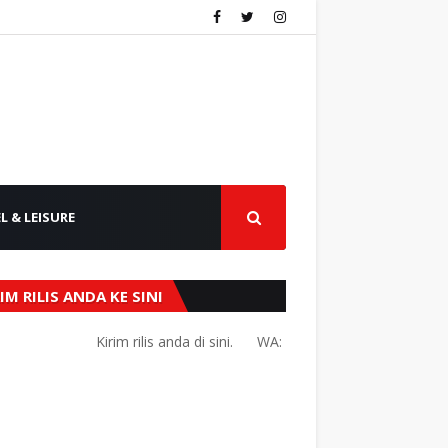
L & LEISURE
IM RILIS ANDA KE SINI
Kirim rilis anda di sini.
WA: +62 856-9220-0504 atau living